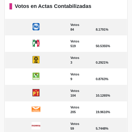
Votos en Actas Contabilizadas
Votos
84
8.1791%
Votos
519
50.5355%
Votos
3
0.2921%
Votos
9
0.8763%
Votos
104
10.1265%
Votos
205
19.9610%
Votos
59
5.7448%