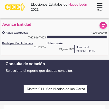
Elecciones Estatales de
Nuevo León
2021
Menú
Avance Entidad
Actas capturadas
(100.0000%)
7,003
de 7,003
Participación ciudadana
Último corte
51.1558%
Hora Local
13
junio 2021
09:32 h UTC-05
Consulta de votación
Selecciona el reporte que deseas consultar:
Distrito 011. San Nicolás de los Garza