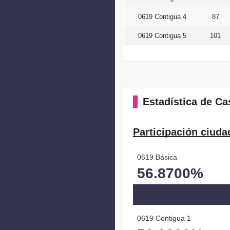
0619 Contigua 4
87
0619 Contigua 5
101
Estadística
de Cas
Participación ciuda
0619 Básica
56.8700%
0619 Contigua 1