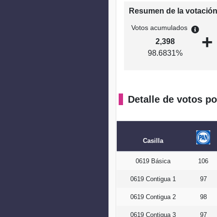
Resumen de la votació
Votos acumulados
+
2,398
98.6831%
Detalle de votos po
Casilla
0619 Básica
106
0619 Contigua 1
97
0619 Contigua 2
98
0619 Contigua 3
97