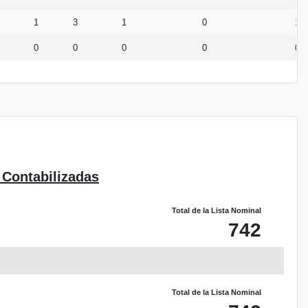
1
3
1
0
1
0
0
0
0
0
 Contabilizadas
Total de la Lista Nominal
742
Total de la Lista Nominal