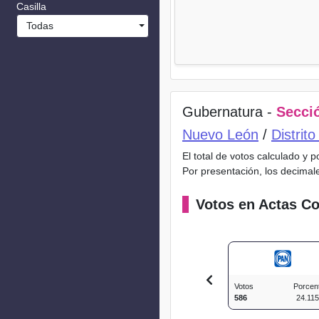
Casilla
Todas
Gubernatura -
Secció
Nuevo León
/
Distrit
El total de votos calculado y 
Por presentación, los decimal
Votos en Actas Co
Votos
Porcen
586
24.11