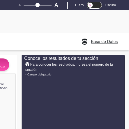
A
A
Claro
Oscuro
Base de Datos
Conoce los resultados de tu sección
Para conocer los resultados, ingresa el número de tu
zar
sección.
* Campo obligatorio
cal
TC-05