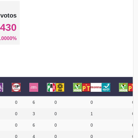
 votos
,430
.0000%
0
6
0
0
0
0
3
0
1
0
0
6
0
0
0
0
4
0
0
0