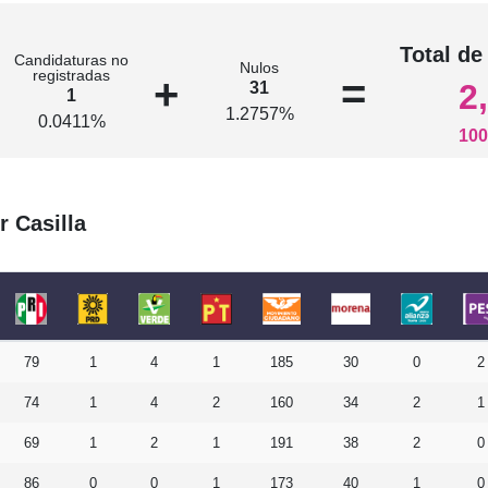
n
Total de
Candidaturas no
Nulos
registradas
+
=
2
31
1
1.2757%
0.0411%
100
r Casilla
79
1
4
1
185
30
0
2
74
1
4
2
160
34
2
1
69
1
2
1
191
38
2
0
86
0
0
1
173
40
1
0