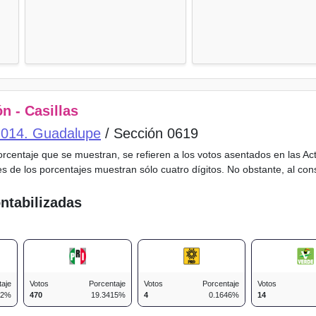
n - Casillas
o 014. Guadalupe
/ Sección 0619
porcentaje que se muestran, se refieren a los votos asentados en las A
es de los porcentajes muestran sólo cuatro dígitos. No obstante, al co
ntabilizadas
taje
Votos
Porcentaje
Votos
Porcentaje
Votos
52%
470
19.3415%
4
0.1646%
14