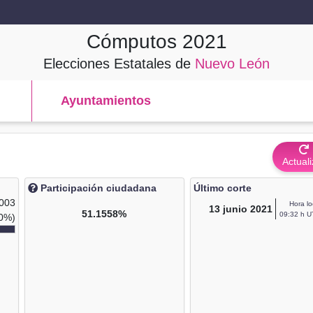
Cómputos
2021
Elecciones Estatales de
Nuevo León
Ayuntamientos
Actuali
Participación ciudadana
Último corte
,003
Hora lo
13
junio 2021
51.1558%
09:32 h U
0%)