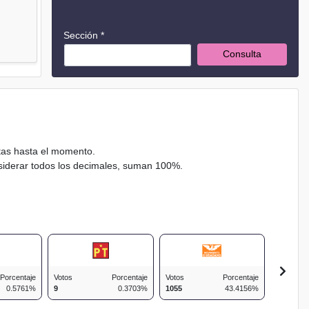
Sección *
Consulta
ctas hasta el momento.
nsiderar todos los decimales, suman 100%.
Porcentaje
Votos
Porcentaje
Votos
Porcentaje
Votos
0.5761%
9
0.3703%
1055
43.4156%
216