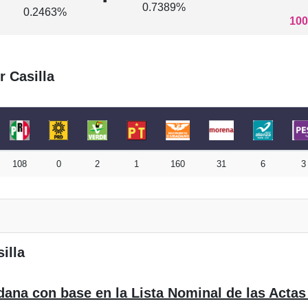
0.7389%
0.2463%
100
r Casilla
108
0
2
1
160
31
6
3
illa
dana con base en la Lista Nominal de las Actas