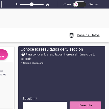
A
A
Claro
Oscuro
Base de Datos
Conoce los resultados de tu sección
Para conocer los resultados, ingresa el número de tu
zar
sección.
* Campo obligatorio
cal
TC-05
Sección *
Consulta