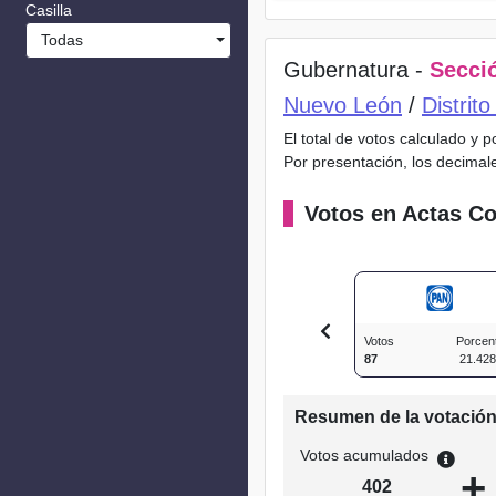
Casilla
Todas
Gubernatura -
Secció
Nuevo León
/
Distrit
El total de votos calculado y 
Por presentación, los decimal
Votos en Actas Co
Votos
Porcen
87
21.42
Resumen de la votació
Votos acumulados
+
402