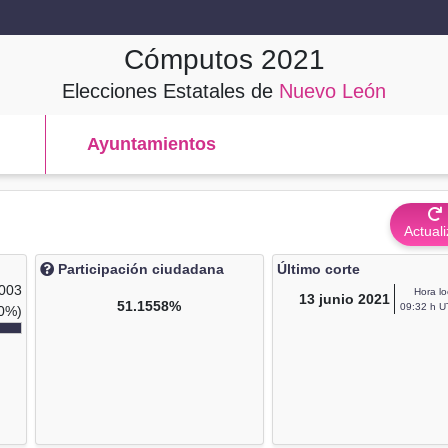
Cómputos
2021
Elecciones Estatales de
Nuevo León
Ayuntamientos
Actuali
Participación ciudadana
Último corte
,003
Hora lo
13
junio 2021
51.1558%
09:32 h U
0%)