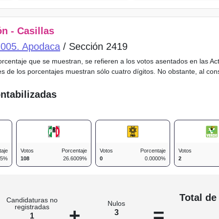
n - Casillas
o 005. Apodaca
/ Sección 2419
porcentaje que se muestran, se refieren a los votos asentados en las A
es de los porcentajes muestran sólo cuatro dígitos. No obstante, al co
ntabilizadas
taje
Votos
Porcentaje
Votos
Porcentaje
Votos
85%
108
26.6009%
0
0.0000%
2
n
Total de
Candidaturas no
Nulos
registradas
+
=
3
1