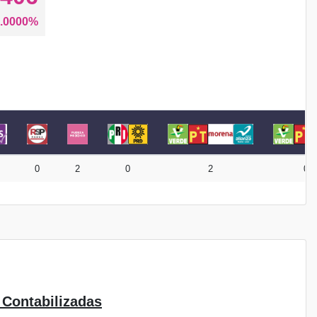
.0000%
0
2
0
2
0
 Contabilizadas