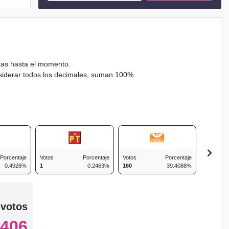
ctas hasta el momento.
nsiderar todos los decimales, suman 100%.
Porcentaje
Votos
Porcentaje
Votos
Porcentaje
Votos
0.4926%
1
0.2463%
160
39.4088%
31
 votos
406