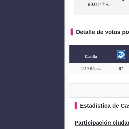
99.0147%
Detalle de votos po
Casilla
2419 Básica
87
Estadística
de Cas
Participación ciuda