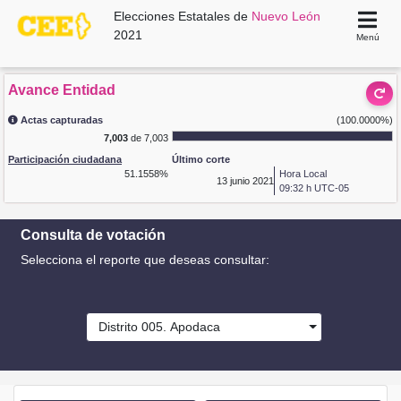
Elecciones Estatales de
Nuevo León
2021
Menú
Avance Entidad
Actas capturadas
(100.0000%)
7,003
de 7,003
Participación ciudadana
Último corte
51.1558%
Hora Local
13
junio 2021
09:32 h UTC-05
Consulta de votación
Selecciona el reporte que deseas consultar:
Distrito 005. Apodaca