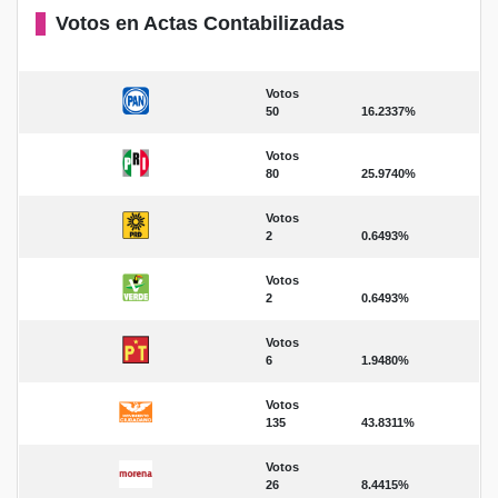
Votos en Actas Contabilizadas
Votos
50
16.2337%
Votos
80
25.9740%
Votos
2
0.6493%
Votos
2
0.6493%
Votos
6
1.9480%
Votos
135
43.8311%
Votos
26
8.4415%