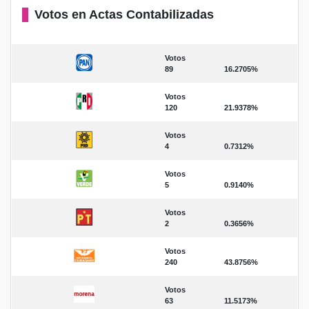
Votos en Actas Contabilizadas
Votos
89
16.2705%
Votos
120
21.9378%
Votos
4
0.7312%
Votos
5
0.9140%
Votos
2
0.3656%
Votos
240
43.8756%
Votos
63
11.5173%