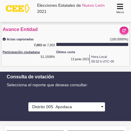
Elecciones Estatales de
Nuevo León
2021
Menú
Avance Entidad
Actas capturadas
(100.0000%)
7,003
de 7,003
Participación ciudadana
Último corte
51.1558%
Hora Local
13
junio 2021
09:32 h UTC-05
Consulta de votación
Selecciona el reporte que deseas consultar:
Distrito 005. Apodaca