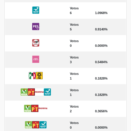
Votos
6
1.0968%
Votos
5
0.9140%
Votos
0
0.0000%
Votos
3
0.5484%
Votos
1
0.1828%
Votos
1
0.1828%
Votos
2
0.3656%
Votos
0
0.0000%