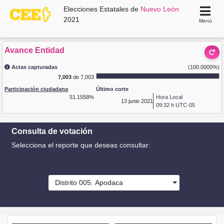
Elecciones Estatales de
Nuevo León
2021
Menú
Avance Entidad
Actas capturadas
(100.0000%)
7,003
de 7,003
Participación ciudadana
Último corte
51.1558%
Hora Local
13
junio 2021
09:32 h UTC-05
Consulta de votación
Selecciona el reporte que deseas consultar:
Distrito 005. Apodaca