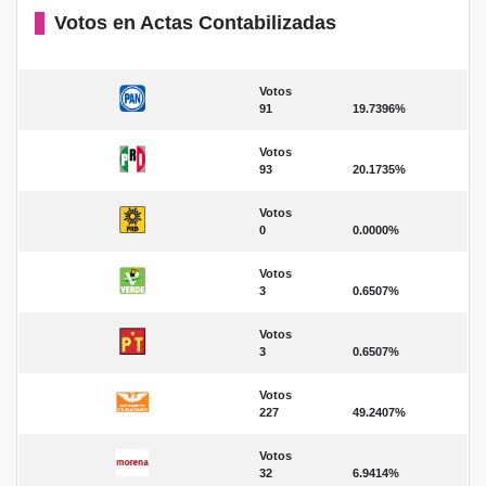
Votos en Actas Contabilizadas
Votos
91
19.7396%
Votos
93
20.1735%
Votos
0
0.0000%
Votos
3
0.6507%
Votos
3
0.6507%
Votos
227
49.2407%
Votos
32
6.9414%