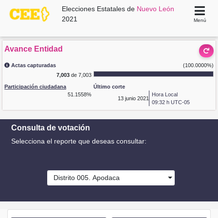
Elecciones Estatales de
Nuevo León
2021
Menú
Avance Entidad
Actas capturadas
(100.0000%)
7,003
de 7,003
Participación ciudadana
Último corte
51.1558%
Hora Local
13
junio 2021
09:32 h UTC-05
Consulta de votación
Selecciona el reporte que deseas consultar:
Distrito 005. Apodaca