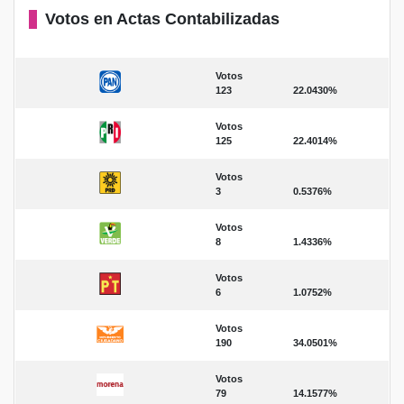
Votos en Actas Contabilizadas
Votos
123
22.0430%
Votos
125
22.4014%
Votos
3
0.5376%
Votos
8
1.4336%
Votos
6
1.0752%
Votos
190
34.0501%
Votos
79
14.1577%