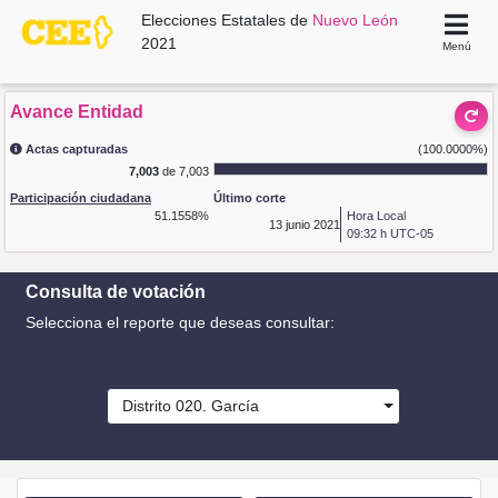
Elecciones Estatales de
Nuevo León
2021
Menú
Avance Entidad
Actas capturadas
(100.0000%)
7,003
de 7,003
Participación ciudadana
Último corte
51.1558%
Hora Local
13
junio 2021
09:32 h UTC-05
Consulta de votación
Selecciona el reporte que deseas consultar:
Distrito 020. García