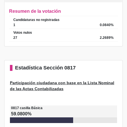
Resumen de la votación
Candidaturas no registradas
1
0.0840%
Votos nulos
27
2.2689%
Estadística
Sección 0817
Participación ciudadana con base en la Lista Nominal
de las Actas Contabilizadas
0817
casilla
Básica
59.0800%