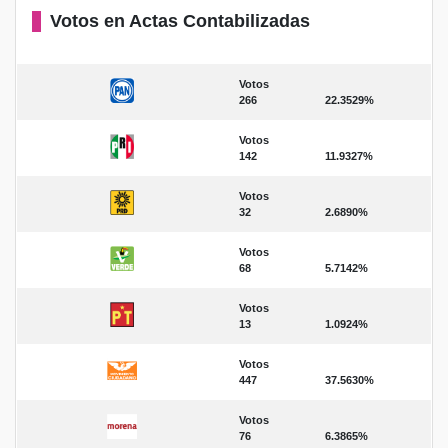
Votos en Actas Contabilizadas
Votos
266
22.3529%
Votos
142
11.9327%
Votos
32
2.6890%
Votos
68
5.7142%
Votos
13
1.0924%
Votos
447
37.5630%
Votos
76
6.3865%