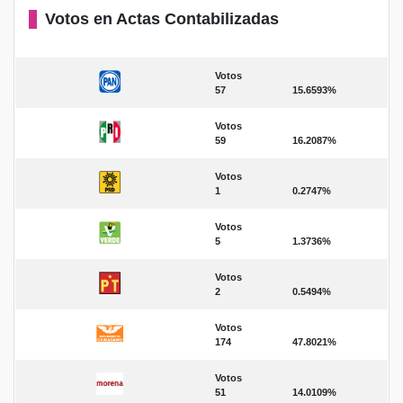
Votos en Actas Contabilizadas
Votos
57
15.6593%
Votos
59
16.2087%
Votos
1
0.2747%
Votos
5
1.3736%
Votos
2
0.5494%
Votos
174
47.8021%
Votos
51
14.0109%