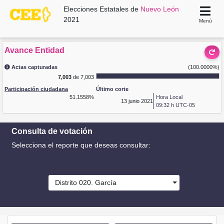
Elecciones Estatales de
Nuevo León
2021
Menú
Avance Entidad
Actas capturadas
(100.0000%)
7,003
de 7,003
Participación ciudadana
Último corte
51.1558%
Hora Local
13
junio 2021
09:32 h UTC-05
Consulta de votación
Selecciona el reporte que deseas consultar:
Distrito 020. García