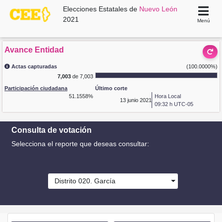
Elecciones Estatales de
Nuevo León
2021
Menú
Avance Entidad
Actas capturadas
(100.0000%)
7,003
de 7,003
Participación ciudadana
Último corte
51.1558%
Hora Local
13
junio 2021
09:32 h UTC-05
Consulta de votación
Selecciona el reporte que deseas consultar:
Distrito 020. García