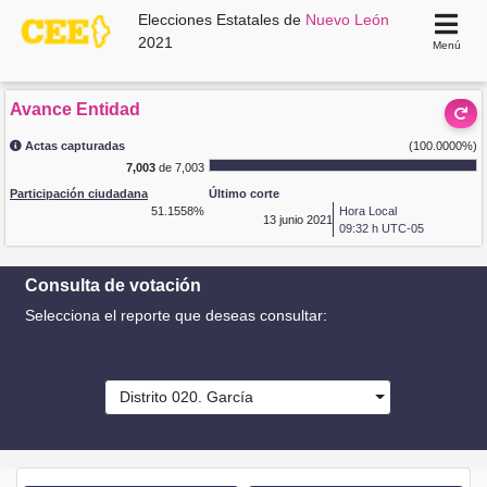
Elecciones Estatales de
Nuevo León
2021
Menú
Avance Entidad
Actas capturadas
(100.0000%)
7,003
de 7,003
Participación ciudadana
Último corte
51.1558%
Hora Local
13
junio 2021
09:32 h UTC-05
Consulta de votación
Selecciona el reporte que deseas consultar:
Distrito 020. García