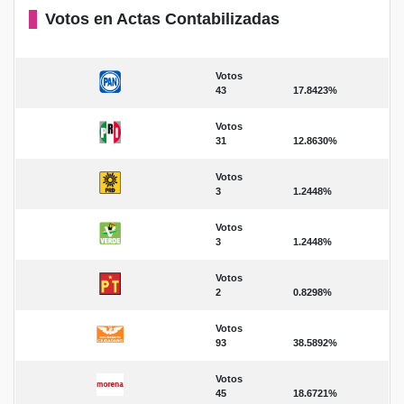
Votos en Actas Contabilizadas
Votos
43
17.8423%
Votos
31
12.8630%
Votos
3
1.2448%
Votos
3
1.2448%
Votos
2
0.8298%
Votos
93
38.5892%
Votos
45
18.6721%