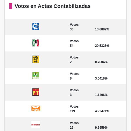
Votos en Actas Contabilizadas
Votos
36
13.6882%
Votos
54
20.5323%
Votos
2
0.7604%
Votos
8
3.0418%
Votos
3
1.1406%
Votos
119
45.2471%
Votos
26
9.8859%