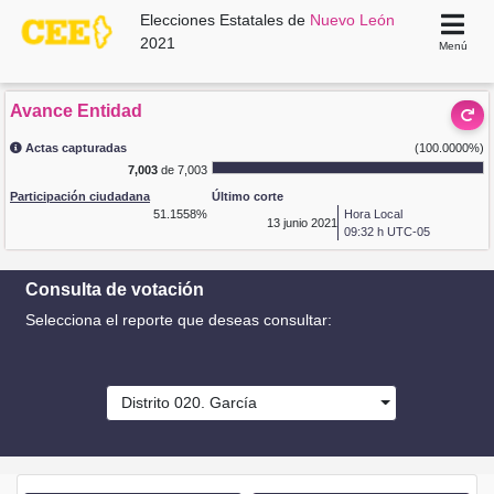
Elecciones Estatales de
Nuevo León
2021
Menú
Avance Entidad
Actas capturadas
(100.0000%)
7,003
de 7,003
Participación ciudadana
Último corte
51.1558%
Hora Local
13
junio 2021
09:32 h UTC-05
Consulta de votación
Selecciona el reporte que deseas consultar:
Distrito 020. García