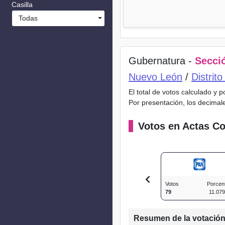
Casilla
Todas
Gubernatura -
Secció
Nuevo León
/
Distrit
El total de votos calculado y 
Por presentación, los decimal
Votos en Actas Co
Votos
Porcen
79
11.07
Resumen de la votació