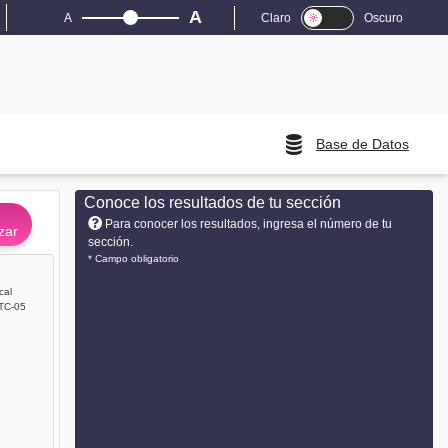
A
A
Claro
Oscuro
Base de Datos
Conoce los resultados de tu sección
Para conocer los resultados, ingresa el número de tu
zar
sección.
* Campo obligatorio
cal
TC-05