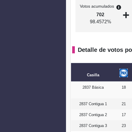
Votos acumulados
+
702
98.4572%
Detalle de votos po
Casilla
2837 Básica
18
2837 Contigua 1
21
2837 Contigua 2
17
2837 Contigua 3
23