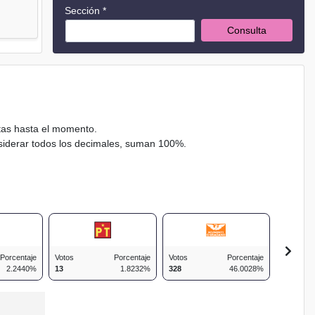
Sección *
Consulta
ctas hasta el momento.
nsiderar todos los decimales, suman 100%.
Porcentaje
Votos
Porcentaje
Votos
Porcentaje
Votos
2.2440%
13
1.8232%
328
46.0028%
126