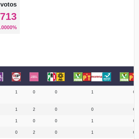
 votos
713
.0000%
1
0
0
1
0
1
2
0
0
0
1
0
0
1
0
0
2
0
1
0