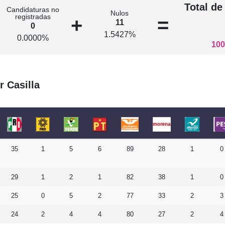
Total de
Candidaturas no
Nulos
registradas
+
=
11
0
1.5427%
0.0000%
100
r Casilla
35
1
5
6
89
28
1
0
29
1
2
1
82
38
1
0
25
0
5
2
77
33
2
3
24
2
4
4
80
27
2
4