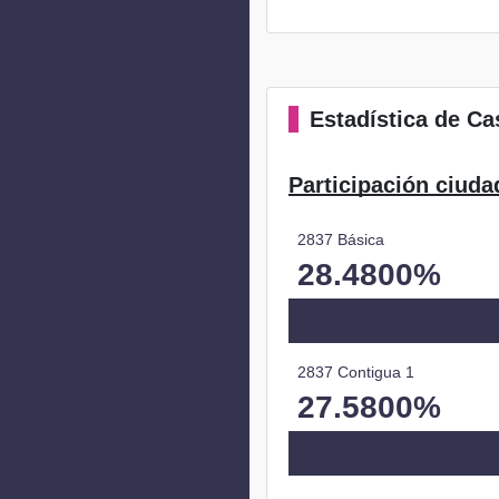
Estadística
de Cas
Participación ciuda
2837 Básica
28.4800%
2837 Contigua 1
27.5800%