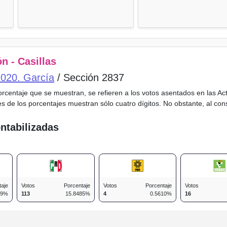
n - Casillas
o 020. García
/ Sección 2837
porcentaje que se muestran, se refieren a los votos asentados en las A
es de los porcentajes muestran sólo cuatro dígitos. No obstante, al co
ntabilizadas
taje
Votos
Porcentaje
Votos
Porcentaje
Votos
99%
113
15.8485%
4
0.5610%
16
n