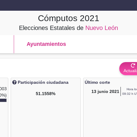
Cómputos
2021
Elecciones Estatales de
Nuevo León
Ayuntamientos
Actuali
Participación ciudadana
Último corte
,003
Hora lo
13
junio 2021
51.1558%
09:32 h U
0%)