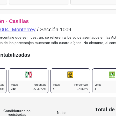
n - Casillas
o 004. Monterrey
/ Sección 1009
porcentaje que se muestran, se refieren a los votos asentados en las A
es de los porcentajes muestran sólo cuatro dígitos. No obstante, al co
ntabilizadas
taje
Votos
Porcentaje
Votos
Porcentaje
Votos
75%
240
27.3972%
4
0.4566%
4
n
Total de
Candidaturas no
Nulos
registradas