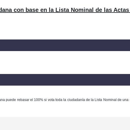
dana con base en la Lista Nominal de las Actas
ana puede rebasar el 100% si vota toda la ciudadanía de la Lista Nominal de una 
Con base en la Ley Federal del Derecho de Autor queda prohibida cualquier m
ación y/o destrucción de la información y/o contenido total o parcial de este sitio, 