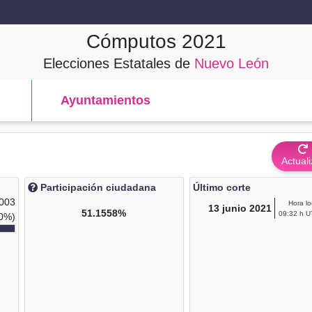
Cómputos
2021
Elecciones Estatales de
Nuevo León
Ayuntamientos
Actuali
Participación ciudadana
Último corte
,003
Hora lo
13
junio 2021
51.1558%
09:32 h U
0%)