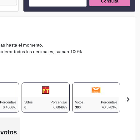
Consulta
ctas hasta el momento.
nsiderar todos los decimales, suman 100%.
Porcentaje
Votos
Porcentaje
Votos
Porcentaje
Votos
0.4566%
6
0.6849%
380
43.3789%
61
 votos