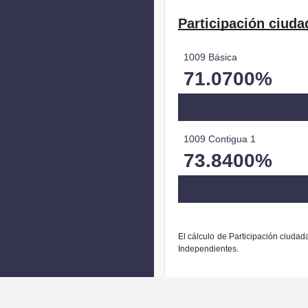
Participación ciuda
1009 Básica
71.0700%
1009 Contigua 1
73.8400%
El cálculo de Participación ciudad
Independientes.
La modific