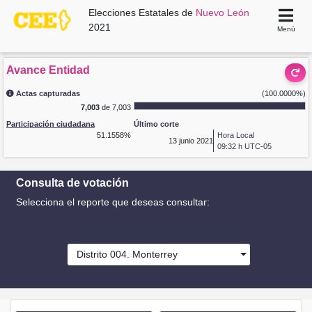
Elecciones Estatales de
Nuevo León
2021
Menú
Avance Entidad
Actas capturadas
(100.0000%)
7,003
de 7,003
Participación ciudadana
Último corte
51.1558%
Hora Local
13
junio 2021
09:32 h UTC-05
Consulta de votación
Selecciona el reporte que deseas consultar:
Distrito 004. Monterrey