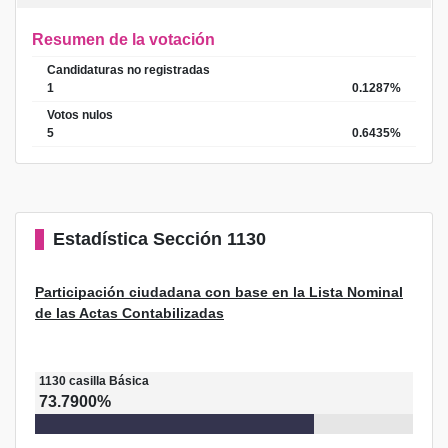
Resumen de la votación
Candidaturas no registradas
1
0.1287%
Votos nulos
5
0.6435%
Estadística
Sección 1130
Participación ciudadana con base en la Lista Nominal
de las Actas Contabilizadas
1130
casilla
Básica
73.7900%