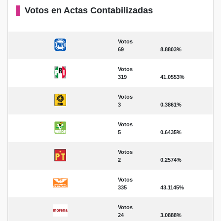
Votos en Actas Contabilizadas
Votos
69
8.8803%
Votos
319
41.0553%
Votos
3
0.3861%
Votos
5
0.6435%
Votos
2
0.2574%
Votos
335
43.1145%
Votos
24
3.0888%