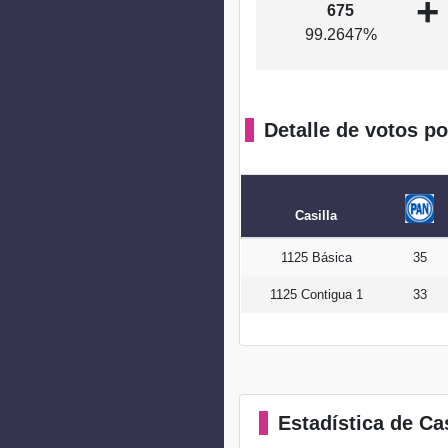
+
675
99.2647%
Detalle de votos po
Casilla
1125 Básica
35
1125 Contigua 1
33
Estadística
de Cas