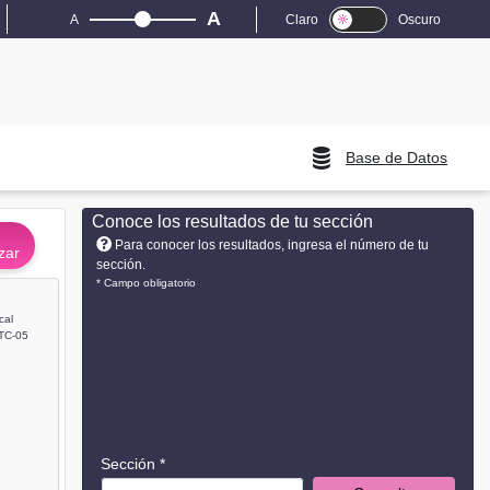
A
A
Claro
Oscuro
Base de Datos
Conoce los resultados de tu sección
Para conocer los resultados, ingresa el número de tu
zar
sección.
* Campo obligatorio
cal
TC-05
Sección *