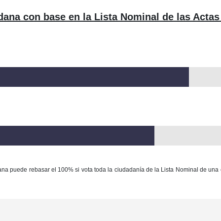
dana con base en la Lista Nominal de las Actas
ana puede rebasar el 100% si vota toda la ciudadanía de la Lista Nominal de una 
Con base en la Ley Federal del Derecho de Autor queda prohibida cualquier m
ación y/o destrucción de la información y/o contenido total o parcial de este sitio, 