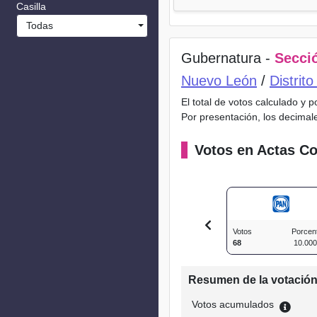
Casilla
Todas
Gubernatura -
Secció
Nuevo León
/
Distrit
El total de votos calculado y 
Por presentación, los decimal
Votos en Actas Co
Votos
Porcen
68
10.00
Resumen de la votació
Votos acumulados