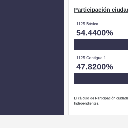
Participación ciuda
1125 Básica
54.4400%
1125 Contigua 1
47.8200%
El cálculo de Participación ciudad
Independientes.
La modific