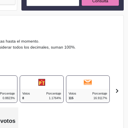
Consulta
ctas hasta el momento.
nsiderar todos los decimales, suman 100%.
Porcentaje
Votos
Porcentaje
Votos
Porcentaje
Votos
0.8823%
8
1.1764%
115
16.9117%
45
 votos