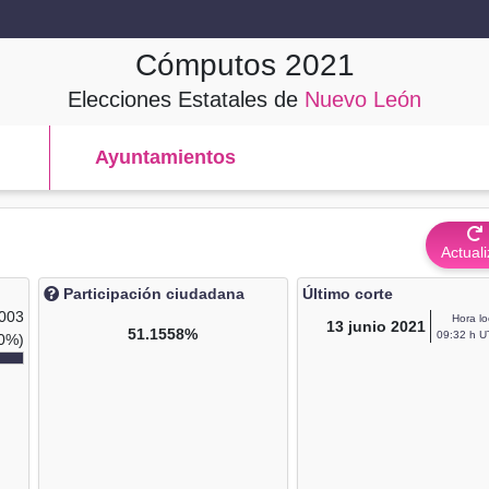
Cómputos
2021
Elecciones Estatales de
Nuevo León
Ayuntamientos
Actuali
Participación ciudadana
Último corte
,003
Hora lo
13
junio 2021
51.1558%
09:32 h U
0%)