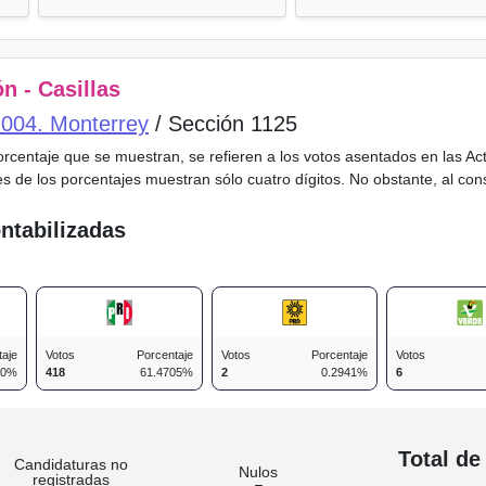
n - Casillas
o 004. Monterrey
/ Sección 1125
porcentaje que se muestran, se refieren a los votos asentados en las A
es de los porcentajes muestran sólo cuatro dígitos. No obstante, al co
ntabilizadas
taje
Votos
Porcentaje
Votos
Porcentaje
Votos
00%
418
61.4705%
2
0.2941%
6
n
Total de
Candidaturas no
Nulos
registradas