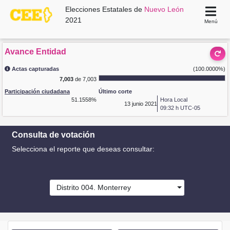
Elecciones Estatales de
Nuevo León
2021
Menú
Avance Entidad
Actas capturadas
(100.0000%)
7,003
de 7,003
Participación ciudadana
Último corte
51.1558%
Hora Local
13
junio 2021
09:32 h UTC-05
Consulta de votación
Selecciona el reporte que deseas consultar:
Distrito 004. Monterrey