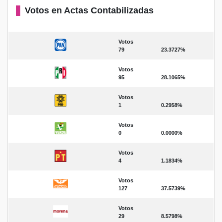
Votos en Actas Contabilizadas
Votos
79
23.3727%
Votos
95
28.1065%
Votos
1
0.2958%
Votos
0
0.0000%
Votos
4
1.1834%
Votos
127
37.5739%
Votos
29
8.5798%