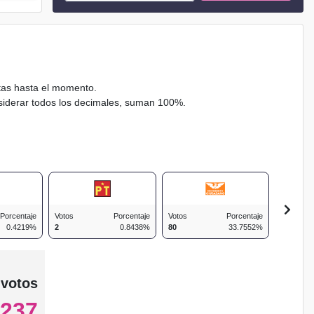
ctas hasta el momento.
nsiderar todos los decimales, suman 100%.
Porcentaje
Votos
Porcentaje
Votos
Porcentaje
Votos
0.4219%
2
0.8438%
80
33.7552%
29
 votos
237