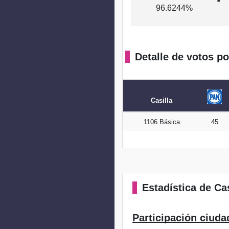
96.6244%
Detalle de votos po
Casilla
1106 Básica
45
Estadística
de Cas
Participación ciuda