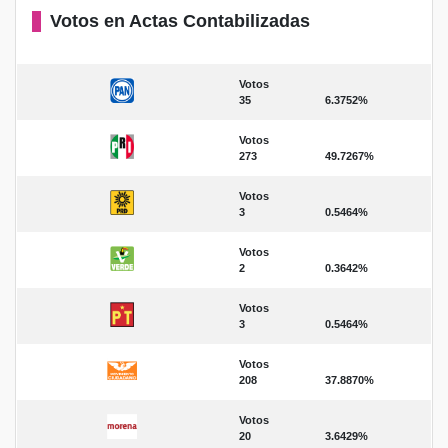
Votos en Actas Contabilizadas
Votos
35
6.3752%
Votos
273
49.7267%
Votos
3
0.5464%
Votos
2
0.3642%
Votos
3
0.5464%
Votos
208
37.8870%
Votos
20
3.6429%