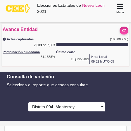
Elecciones Estatales de
Nuevo León
2021
Menú
Avance Entidad
Actas capturadas
(100.0000%)
7,003
de 7,003
Participación ciudadana
Último corte
51.1558%
Hora Local
13
junio 2021
09:32 h UTC-05
Consulta de votación
Selecciona el reporte que deseas consultar:
Distrito 004. Monterrey