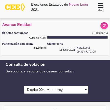
Elecciones Estatales de
Nuevo León
2021
Menú
Avance Entidad
Actas capturadas
(100.0000%)
7,003
de 7,003
Participación ciudadana
Último corte
51.1558%
Hora Local
13
junio 2021
09:32 h UTC-05
Consulta de votación
Selecciona el reporte que deseas consultar:
Distrito 004. Monterrey