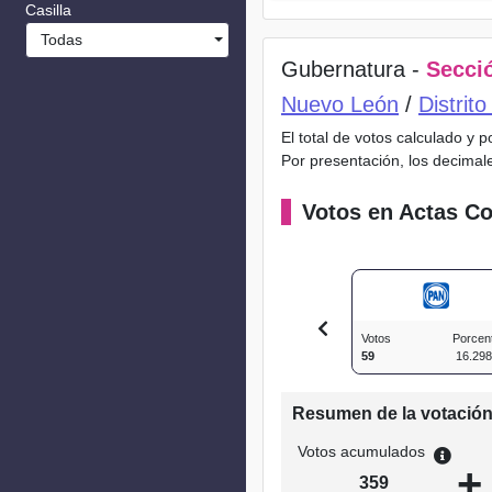
Casilla
Todas
Gubernatura -
Secció
Nuevo León
/
Distrit
El total de votos calculado y 
Por presentación, los decimal
Votos en Actas Co
Votos
Porcen
59
16.29
Resumen de la votació
Votos acumulados
+
359