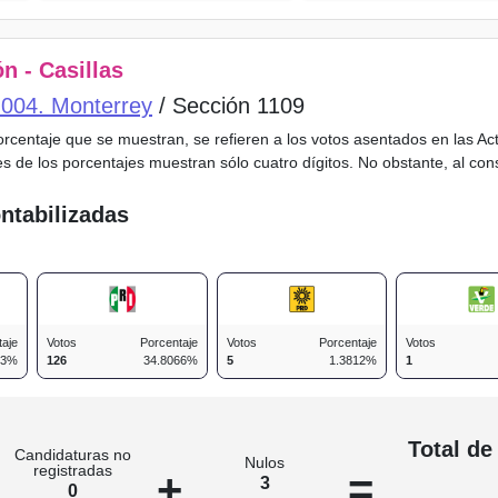
n - Casillas
o 004. Monterrey
/ Sección 1109
porcentaje que se muestran, se refieren a los votos asentados en las A
es de los porcentajes muestran sólo cuatro dígitos. No obstante, al co
ntabilizadas
taje
Votos
Porcentaje
Votos
Porcentaje
Votos
83%
126
34.8066%
5
1.3812%
1
n
Total de
Candidaturas no
Nulos
registradas
+
=
3
0