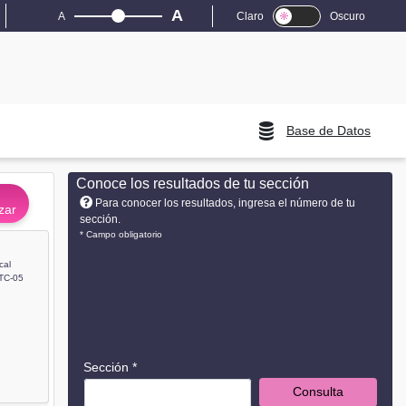
A
A
Claro
Oscuro
Base de Datos
Conoce los resultados de tu sección
Para conocer los resultados, ingresa el número de tu
zar
sección.
* Campo obligatorio
cal
TC-05
Sección *
Consulta