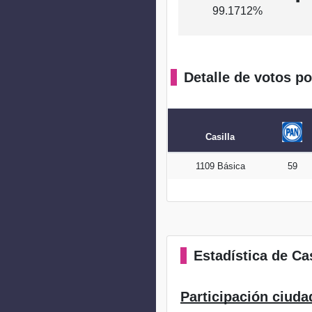
99.1712%
Detalle de votos po
Casilla
1109 Básica
59
Estadística
de Cas
Participación ciuda