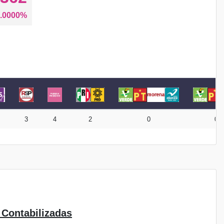
.0000%
3
4
2
0
0
 Contabilizadas