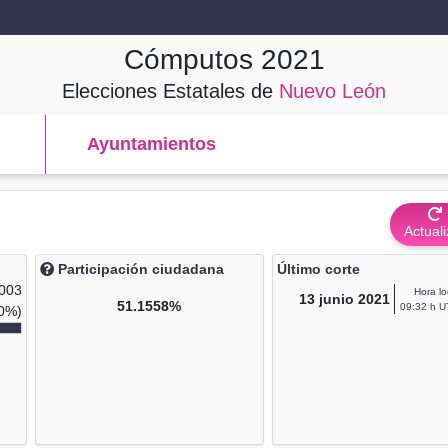
Cómputos
2021
Elecciones Estatales de
Nuevo León
Ayuntamientos
Actuali
Participación ciudadana
Último corte
,003
Hora lo
13
junio 2021
51.1558%
09:32 h U
0%)