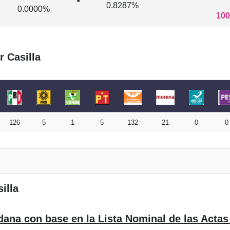
0.8287%
0.0000%
100
r Casilla
126
5
1
5
132
21
0
0
illa
dana con base en la Lista Nominal de las Actas