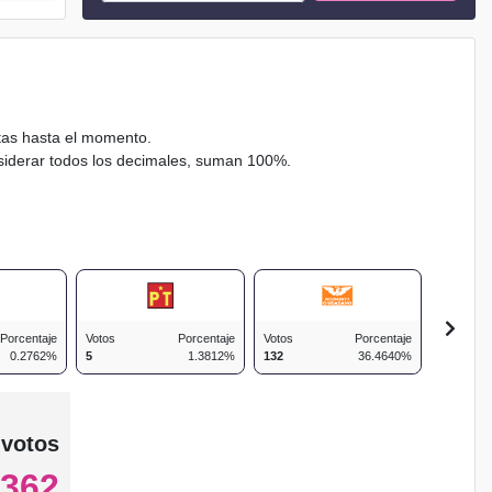
ctas hasta el momento.
nsiderar todos los decimales, suman 100%.
Porcentaje
Votos
Porcentaje
Votos
Porcentaje
Votos
0.2762%
5
1.3812%
132
36.4640%
21
 votos
362