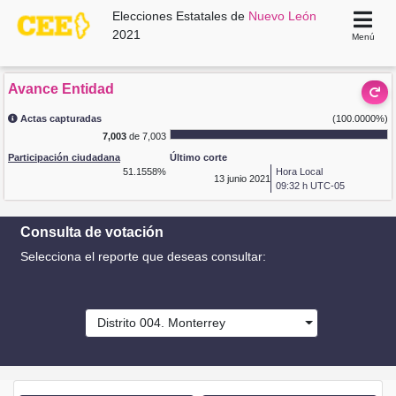
Elecciones Estatales de
Nuevo León
2021
Menú
Avance Entidad
Actas capturadas
(100.0000%)
7,003
de 7,003
Participación ciudadana
Último corte
51.1558%
Hora Local
13
junio 2021
09:32 h UTC-05
Consulta de votación
Selecciona el reporte que deseas consultar:
Distrito 004. Monterrey