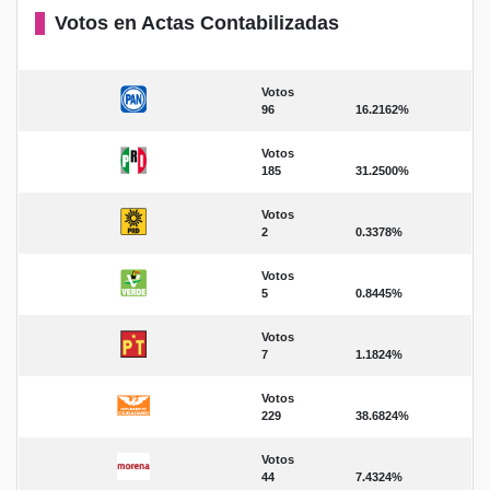
Votos en Actas Contabilizadas
Votos
96
16.2162%
Votos
185
31.2500%
Votos
2
0.3378%
Votos
5
0.8445%
Votos
7
1.1824%
Votos
229
38.6824%
Votos
44
7.4324%