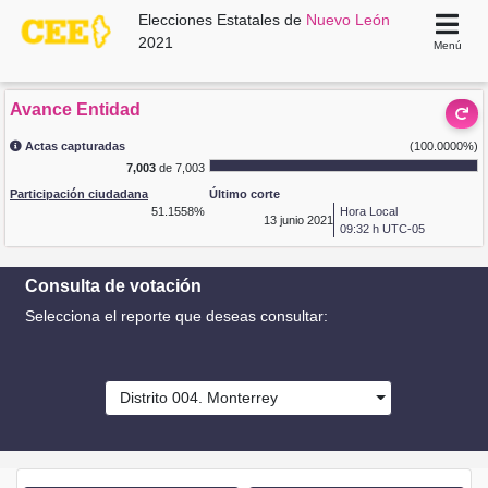
Elecciones Estatales de
Nuevo León
2021
Menú
Avance Entidad
Actas capturadas
(100.0000%)
7,003
de 7,003
Participación ciudadana
Último corte
51.1558%
Hora Local
13
junio 2021
09:32 h UTC-05
Consulta de votación
Selecciona el reporte que deseas consultar:
Distrito 004. Monterrey