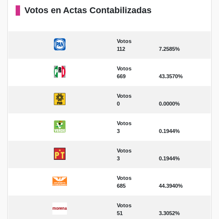
Votos en Actas Contabilizadas
Votos
112
7.2585%
Votos
669
43.3570%
Votos
0
0.0000%
Votos
3
0.1944%
Votos
3
0.1944%
Votos
685
44.3940%
Votos
51
3.3052%