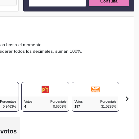
Consulta
ctas hasta el momento.
nsiderar todos los decimales, suman 100%.
Porcentaje
Votos
Porcentaje
Votos
Porcentaje
Votos
0.9463%
4
0.6309%
197
31.0725%
45
 votos