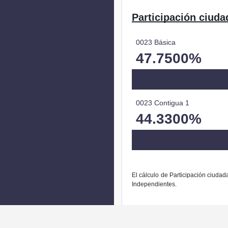
Participación ciuda
0023 Básica
47.7500%
0023 Contigua 1
44.3300%
El cálculo de Participación ciudad
Independientes.
La modific