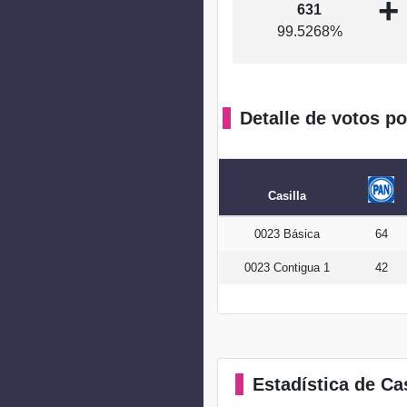
+
631
99.5268%
Detalle de votos po
Casilla
0023 Básica
64
0023 Contigua 1
42
Estadística
de Cas