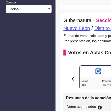
Casilla
Todas
Gubernatura -
Secció
Nuevo León
/
Distrit
El total de votos calculado y 
Por presentación, los decimal
Votos en Actas Co
Votos
Porcen
106
16.71
Resumen de la votació
Votos acumulados