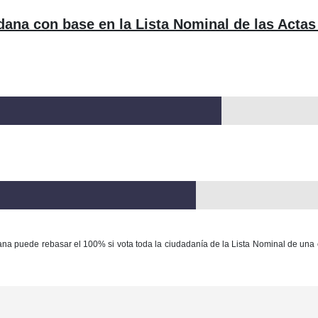
dana con base en la Lista Nominal de las Actas
ana puede rebasar el 100% si vota toda la ciudadanía de la Lista Nominal de una 
Con base en la Ley Federal del Derecho de Autor queda prohibida cualquier m
ación y/o destrucción de la información y/o contenido total o parcial de este sitio, 