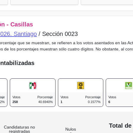
n - Casillas
o 026. Santiago
/ Sección 0023
porcentaje que se muestran, se refieren a los votos asentados en las A
es de los porcentajes muestran sólo cuatro dígitos. No obstante, al co
ntabilizadas
taje
Votos
Porcentaje
Votos
Porcentaje
Votos
92%
258
40.6940%
1
0.1577%
6
n
Total de
Candidaturas no
Nulos
registradas