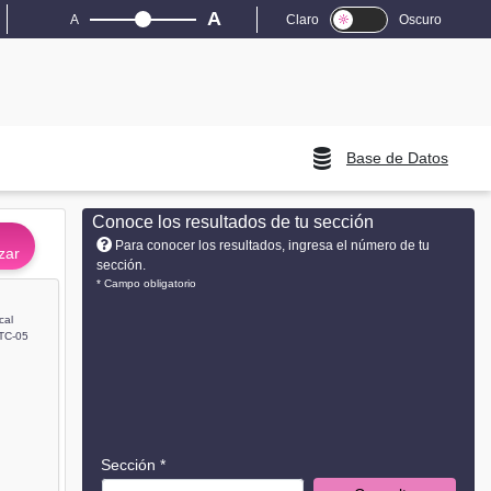
A
A
Claro
Oscuro
Base de Datos
Conoce los resultados de tu sección
Para conocer los resultados, ingresa el número de tu
zar
sección.
* Campo obligatorio
cal
TC-05
Sección *