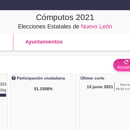
Cómputos
2021
Elecciones Estatales de
Nuevo León
Ayuntamientos
Actuali
Participación ciudadana
Último corte
,003
Hora lo
13
junio 2021
51.1558%
09:32 h U
0%)