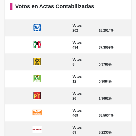
Votos en Actas Contabilizadas
Votos
202
15.2914%
Votos
494
37.3959%
Votos
5
0.3785%
Votos
12
0.9084%
Votos
26
1.9682%
Votos
469
35.5034%
Votos
69
5.2233%