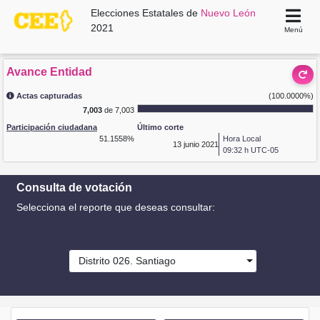
Elecciones Estatales de
Nuevo León
2021
Menú
Avance Entidad
Actas capturadas
(100.0000%)
7,003
de 7,003
Participación ciudadana
Último corte
51.1558%
Hora Local
13
junio 2021
09:32 h UTC-05
Consulta de votación
Selecciona el reporte que deseas consultar:
Distrito 026. Santiago