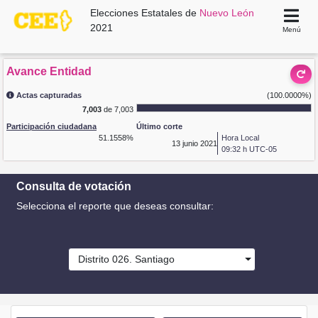
Elecciones Estatales de
Nuevo León
2021
Menú
Avance Entidad
Actas capturadas
(100.0000%)
7,003
de 7,003
Participación ciudadana
Último corte
51.1558%
Hora Local
13
junio 2021
09:32 h UTC-05
Consulta de votación
Selecciona el reporte que deseas consultar:
Distrito 026. Santiago