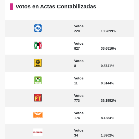
Votos en Actas Contabilizadas
Votos
220
10.2899%
Votos
827
38.6810%
Votos
8
0.3741%
Votos
11
0.5144%
Votos
773
36.1552%
Votos
174
8.1384%
Votos
34
1.5902%