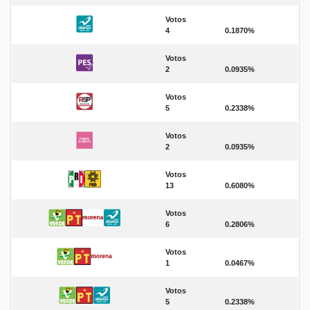
Votos
4
0.1870%
Votos
2
0.0935%
Votos
5
0.2338%
Votos
2
0.0935%
Votos
13
0.6080%
Votos
6
0.2806%
Votos
1
0.0467%
Votos
5
0.2338%