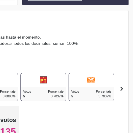
ctas hasta el momento.
nsiderar todos los decimales, suman 100%.
Porcentaje
Votos
Porcentaje
Votos
Porcentaje
Votos
8.8888%
5
3.7037%
5
3.7037%
8
 votos
135