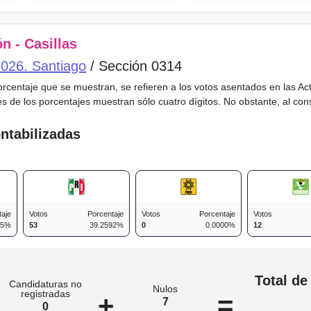
n - Casillas
o 026. Santiago
/ Sección 0314
porcentaje que se muestran, se refieren a los votos asentados en las A
es de los porcentajes muestran sólo cuatro dígitos. No obstante, al co
ntabilizadas
taje
Votos
Porcentaje
Votos
Porcentaje
Votos
25%
53
39.2592%
0
0.0000%
12
n
Total de
Candidaturas no
Nulos
registradas
+
=
7
0