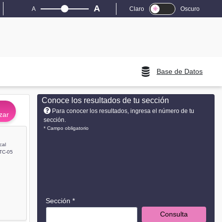
A
A
Claro
Oscuro
Base de Datos
Conoce los resultados de tu sección
Para conocer los resultados, ingresa el número de tu
zar
sección.
* Campo obligatorio
cal
TC-05
Sección *
Consulta