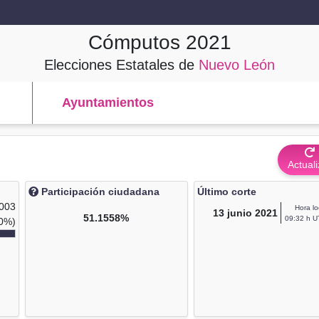
Cómputos
2021
Elecciones Estatales de
Nuevo León
Ayuntamientos
Actuali
Participación ciudadana
Último corte
,003
Hora lo
13
junio 2021
51.1558%
09:32 h U
0%)