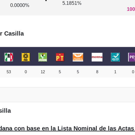
5.1851%
0.0000%
100
r Casilla
53
0
12
5
5
8
1
0
illa
dana con base en la Lista Nominal de las Actas