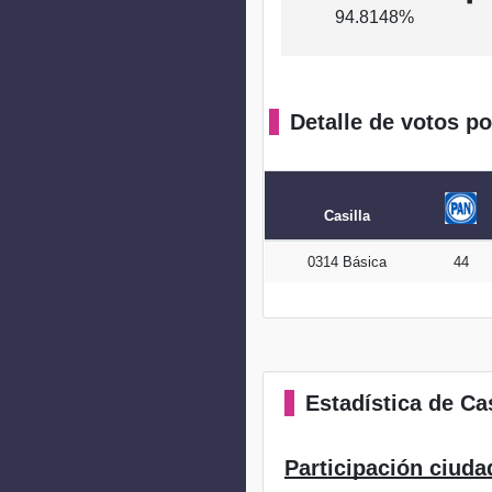
94.8148%
Detalle de votos po
Casilla
0314 Básica
44
Estadística
de Cas
Participación ciuda