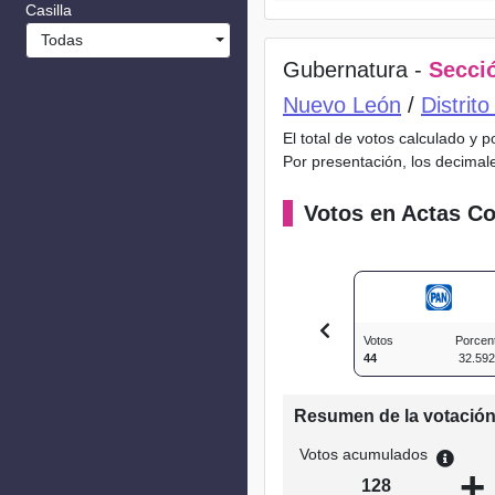
Casilla
Todas
Gubernatura -
Secció
Nuevo León
/
Distrit
El total de votos calculado y 
Por presentación, los decimal
Votos en Actas Co
Votos
Porcen
44
32.59
Resumen de la votació
Votos acumulados
+
128