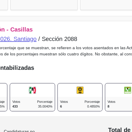
n - Casillas
o 026. Santiago
/ Sección 2088
porcentaje que se muestran, se refieren a los votos asentados en las A
es de los porcentajes muestran sólo cuatro dígitos. No obstante, al co
ntabilizadas
taje
Votos
Porcentaje
Votos
Porcentaje
Votos
25%
433
35.0040%
6
0.4850%
8
n
Total de
Candidaturas no