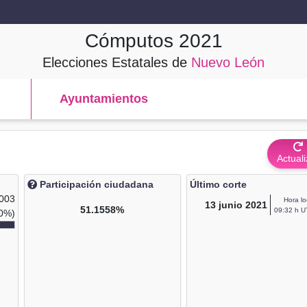
Cómputos
2021
Elecciones Estatales de
Nuevo León
Ayuntamientos
Actuali
Participación ciudadana
Último corte
,003
Hora lo
13
junio 2021
51.1558%
09:32 h U
0%)