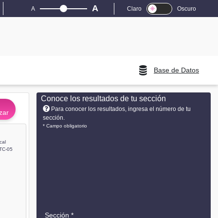
A
A
Claro
Oscuro
Base de Datos
Conoce los resultados de tu sección
Para conocer los resultados, ingresa el número de tu
zar
sección.
* Campo obligatorio
cal
TC-05
Sección *