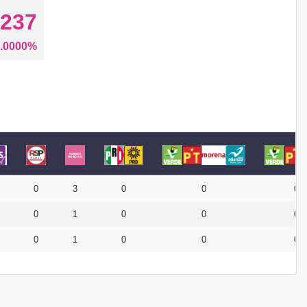
,237
.0000%
0
3
0
0
0
0
1
0
0
0
0
1
0
0
0