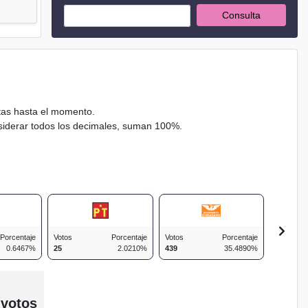
Consulta
ctas hasta el momento.
nsiderar todos los decimales, suman 100%.
Porcentaje
Votos
Porcentaje
Votos
Porcentaje
Votos
0.6467%
25
2.0210%
439
35.4890%
63
 votos