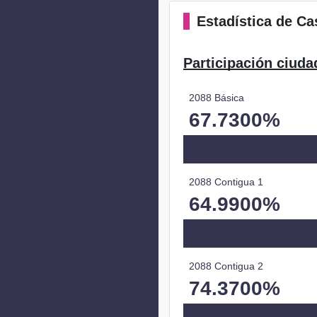
Estadística
de Cas
Participación ciuda
2088 Básica
67.7300%
2088 Contigua 1
64.9900%
2088 Contigua 2
74.3700%