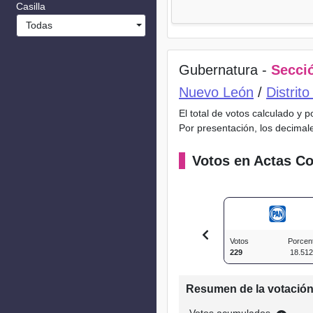
Casilla
Todas
Gubernatura -
Secció
Nuevo León
/
Distrit
El total de votos calculado y 
Por presentación, los decimal
Votos en Actas Co
Votos
Porcen
229
18.51
Resumen de la votació