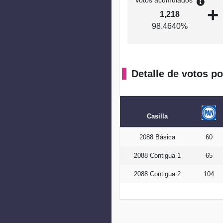
Votos acumulados
+
1,218
98.4640%
Detalle de votos po
Casilla
2088 Básica
60
2088 Contigua 1
65
2088 Contigua 2
104