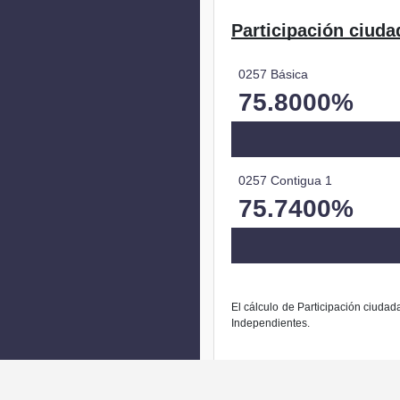
Participación ciuda
0257 Básica
75.8000%
0257 Contigua 1
75.7400%
El cálculo de Participación ciudad
Independientes.
La modific