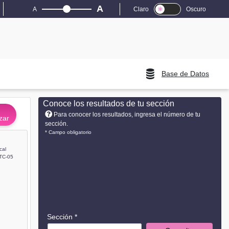
A
A
Claro
Oscuro
Base de Datos
Conoce los resultados de tu sección
Para conocer los resultados, ingresa el número de tu
zar
sección.
* Campo obligatorio
cal
TC-05
Sección *