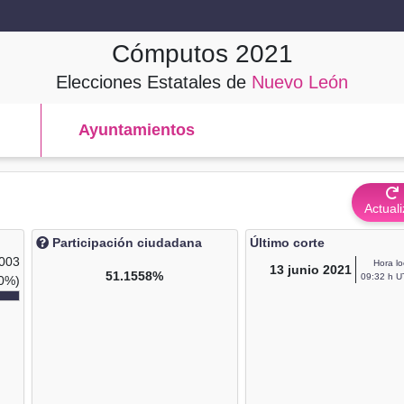
Cómputos
2021
Elecciones Estatales de
Nuevo León
Ayuntamientos
Actuali
Participación ciudadana
Último corte
,003
Hora lo
13
junio 2021
51.1558%
09:32 h U
0%)