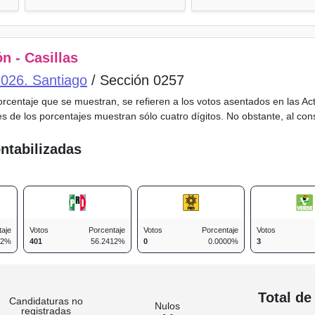
n - Casillas
o 026. Santiago
/ Sección 0257
porcentaje que se muestran, se refieren a los votos asentados en las A
es de los porcentajes muestran sólo cuatro dígitos. No obstante, al co
ntabilizadas
taje
Votos
Porcentaje
Votos
Porcentaje
Votos
12%
401
56.2412%
0
0.0000%
3
n
Total de
Candidaturas no
Nulos
registradas