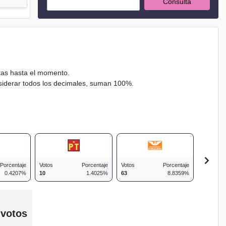
Consulta
ctas hasta el momento.
nsiderar todos los decimales, suman 100%.
Porcentaje
Votos
Porcentaje
Votos
Porcentaje
Votos
0.4207%
10
1.4025%
63
8.8359%
118
 votos