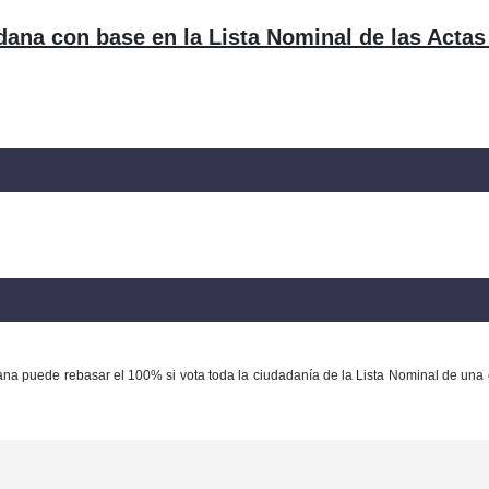
dana con base en la Lista Nominal de las Actas
ana puede rebasar el 100% si vota toda la ciudadanía de la Lista Nominal de una 
Con base en la Ley Federal del Derecho de Autor queda prohibida cualquier m
ación y/o destrucción de la información y/o contenido total o parcial de este sitio, 