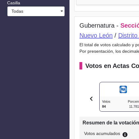
Casilla
Todas
Gubernatura -
Secció
Nuevo León
/
Distrit
El total de votos calculado y 
Por presentación, los decimal
Votos en Actas Co
Votos
Porcen
84
11.78
Resumen de la votació
Votos acumulados