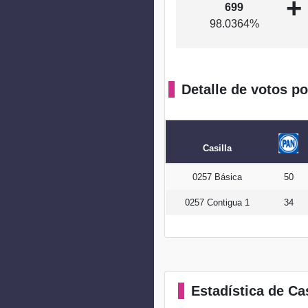
+
699
98.0364%
Detalle de votos po
Casilla
0257 Básica
50
0257 Contigua 1
34
Estadística
de Cas