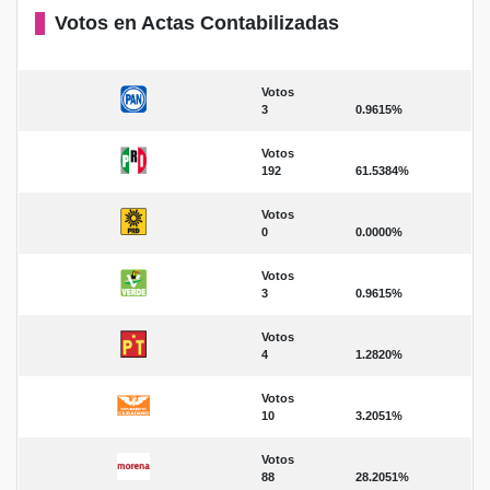
Votos en Actas Contabilizadas
Votos
3
0.9615%
Votos
192
61.5384%
Votos
0
0.0000%
Votos
3
0.9615%
Votos
4
1.2820%
Votos
10
3.2051%
Votos
88
28.2051%