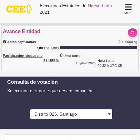
Elecciones Estatales de
Nuevo León
2021
Menú
Avance Entidad
Actas capturadas
(100.0000%)
7,003
de 7,003
Participación ciudadana
Último corte
51.1558%
Hora Local
13
junio 2021
09:32 h UTC-05
Consulta de votación
Selecciona el reporte que deseas consultar:
Distrito 026. Santiago