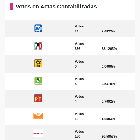
Votos en Actas Contabilizadas
Votos
14
2.4822%
Votos
356
63.1205%
Votos
0
0.0000%
Votos
3
0.5319%
Votos
4
0.7092%
Votos
11
1.9503%
Votos
150
26.5957%