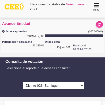
Elecciones Estatales de
Nuevo León
2021
Menú
Avance Entidad
Actas capturadas
(100.0000%)
7,003
de 7,003
Participación ciudadana
Último corte
51.1558%
Hora Local
13
junio 2021
09:32 h UTC-05
Consulta de votación
Selecciona el reporte que deseas consultar:
Distrito 026. Santiago