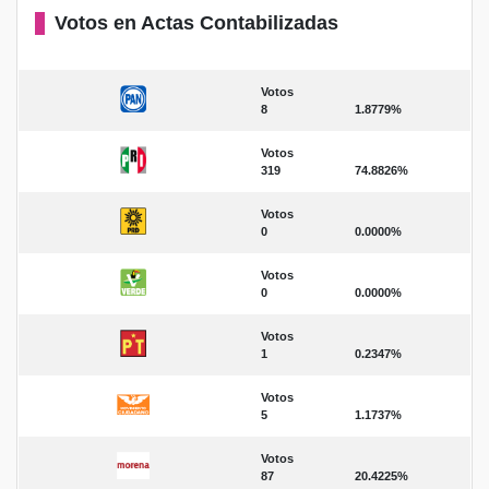
Votos en Actas Contabilizadas
Votos
8
1.8779%
Votos
319
74.8826%
Votos
0
0.0000%
Votos
0
0.0000%
Votos
1
0.2347%
Votos
5
1.1737%
Votos
87
20.4225%