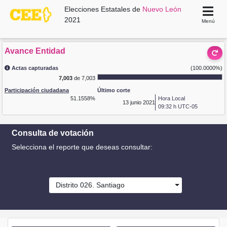
Elecciones Estatales de
Nuevo León
2021
Menú
Avance Entidad
Actas capturadas
(100.0000%)
7,003
de 7,003
Participación ciudadana
Último corte
51.1558%
Hora Local
13
junio 2021
09:32 h UTC-05
Consulta de votación
Selecciona el reporte que deseas consultar:
Distrito 026. Santiago