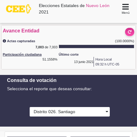
Elecciones Estatales de
Nuevo León
2021
Menú
Avance Entidad
Actas capturadas
(100.0000%)
7,003
de 7,003
Participación ciudadana
Último corte
51.1558%
Hora Local
13
junio 2021
09:32 h UTC-05
Consulta de votación
Selecciona el reporte que deseas consultar:
Distrito 026. Santiago