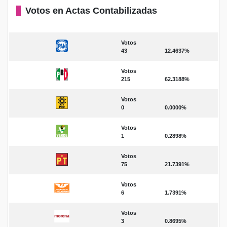
Votos en Actas Contabilizadas
Votos
43
12.4637%
Votos
215
62.3188%
Votos
0
0.0000%
Votos
1
0.2898%
Votos
75
21.7391%
Votos
6
1.7391%
Votos
3
0.8695%