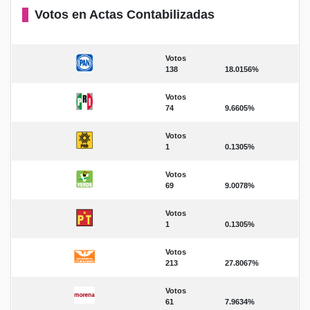
Votos en Actas Contabilizadas
Votos
138
18.0156%
Votos
74
9.6605%
Votos
1
0.1305%
Votos
69
9.0078%
Votos
1
0.1305%
Votos
213
27.8067%
Votos
61
7.9634%