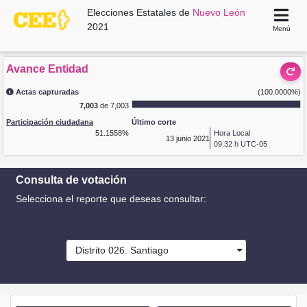
Elecciones Estatales de
Nuevo León
2021
Menú
Avance Entidad
Actas capturadas
(100.0000%)
7,003
de 7,003
Participación ciudadana
Último corte
51.1558%
Hora Local
13
junio 2021
09:32 h UTC-05
Consulta de votación
Selecciona el reporte que deseas consultar:
Distrito 026. Santiago