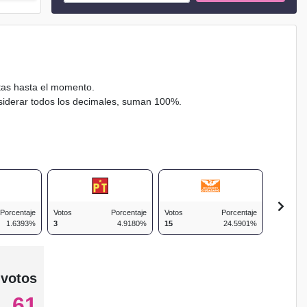
ctas hasta el momento.
nsiderar todos los decimales, suman 100%.
Porcentaje
Votos
Porcentaje
Votos
Porcentaje
Votos
1.6393%
3
4.9180%
15
24.5901%
6
 votos
61