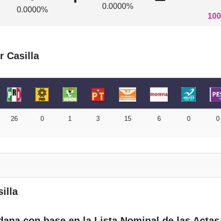
0.0000%
0.0000%
100
r Casilla
26
0
1
3
15
6
0
0
illa
dana con base en la Lista Nominal de las Actas