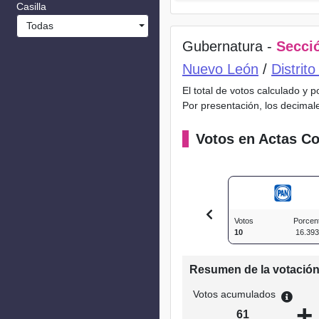
Casilla
Todas
Gubernatura -
Secció
Nuevo León
/
Distrit
El total de votos calculado y 
Por presentación, los decimal
Votos en Actas Co
Votos
Porcen
10
16.39
Resumen de la votació
Votos acumulados
+
61