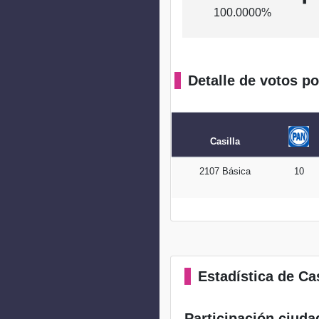
100.0000%
Detalle de votos po
Casilla
2107 Básica
10
Estadística
de Cas
Participación ciuda