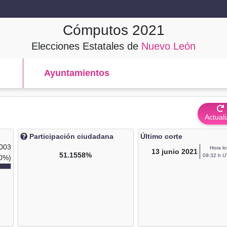
Cómputos
2021
Elecciones Estatales de
Nuevo León
Ayuntamientos
Actuali
Participación ciudadana
Último corte
,003
Hora lo
13
junio 2021
51.1558%
09:32 h U
0%)