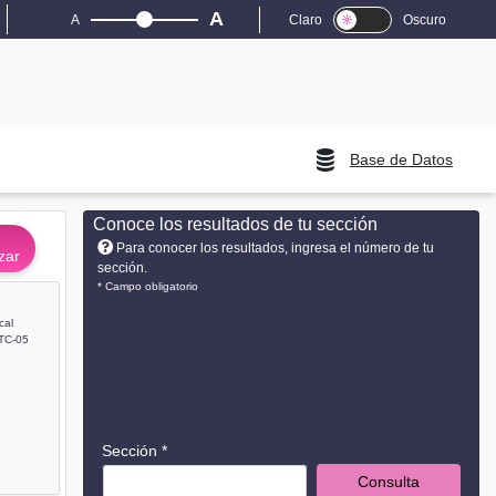
A
A
Claro
Oscuro
Base de Datos
Conoce los resultados de tu sección
Para conocer los resultados, ingresa el número de tu
zar
sección.
* Campo obligatorio
cal
TC-05
Sección *
Consulta