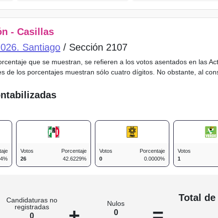
n - Casillas
o 026. Santiago
/ Sección 2107
porcentaje que se muestran, se refieren a los votos asentados en las A
es de los porcentajes muestran sólo cuatro dígitos. No obstante, al co
ntabilizadas
taje
Votos
Porcentaje
Votos
Porcentaje
Votos
34%
26
42.6229%
0
0.0000%
1
n
Total de
Candidaturas no
Nulos
registradas
+
=
0
0