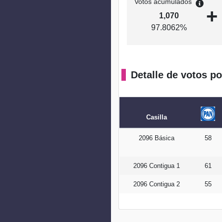
Votos acumulados
+
1,070
97.8062%
Detalle de votos po
Casilla
2096 Básica
58
2096 Contigua 1
61
2096 Contigua 2
55