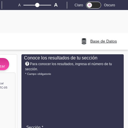
A
A
Claro
Oscuro
Base de Datos
Conoce los resultados de tu sección
Para conocer los resultados, ingresa el número de tu
zar
sección.
* Campo obligatorio
cal
TC-05
Sección *