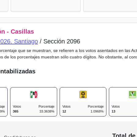
n - Casillas
o 026. Santiago
/ Sección 2096
porcentaje que se muestran, se refieren a los votos asentados en las A
es de los porcentajes muestran sólo cuatro dígitos. No obstante, al co
ntabilizadas
taje
Votos
Porcentaje
Votos
Porcentaje
Votos
49%
365
33.3638%
12
1.0968%
13
n
Total de