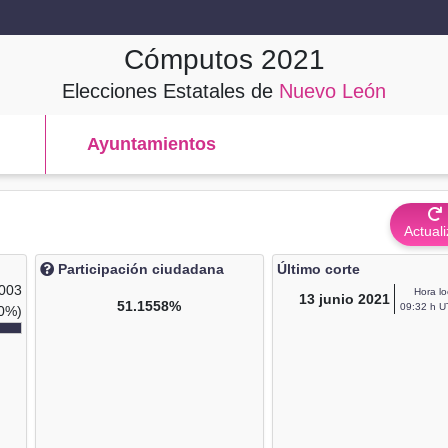
Cómputos
2021
Elecciones Estatales de
Nuevo León
Ayuntamientos
Actuali
Participación ciudadana
Último corte
,003
Hora lo
13
junio 2021
51.1558%
09:32 h U
0%)