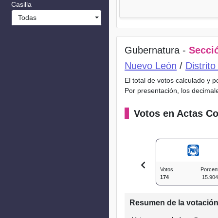
Casilla
Todas
Gubernatura -
Secció
Nuevo León
/
Distrit
El total de votos calculado y 
Por presentación, los decimal
Votos en Actas Co
Votos
Porcen
174
15.90
Resumen de la votació