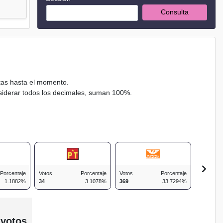
Consulta
ctas hasta el momento.
nsiderar todos los decimales, suman 100%.
Porcentaje
Votos
Porcentaje
Votos
Porcentaje
Votos
1.1882%
34
3.1078%
369
33.7294%
69
 votos