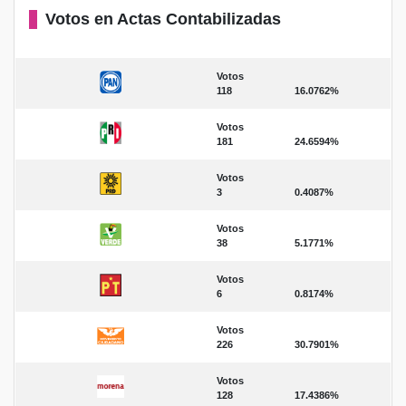
Votos en Actas Contabilizadas
Votos
118
16.0762%
Votos
181
24.6594%
Votos
3
0.4087%
Votos
38
5.1771%
Votos
6
0.8174%
Votos
226
30.7901%
Votos
128
17.4386%