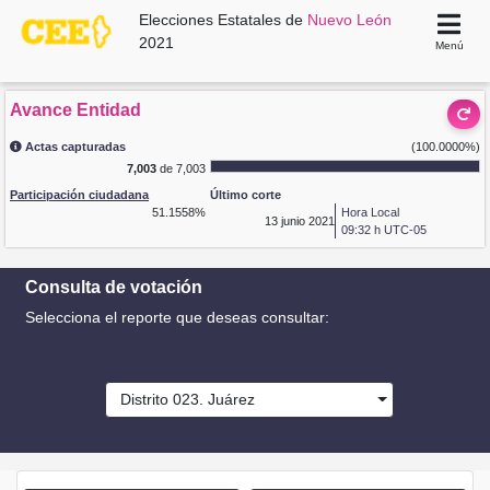
Elecciones Estatales de
Nuevo León
2021
Menú
Avance Entidad
Actas capturadas
(100.0000%)
7,003
de 7,003
Participación ciudadana
Último corte
51.1558%
Hora Local
13
junio 2021
09:32 h UTC-05
Consulta de votación
Selecciona el reporte que deseas consultar:
Distrito 023. Juárez