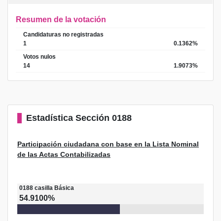
Resumen de la votación
Candidaturas no registradas
1
0.1362%
Votos nulos
14
1.9073%
Estadística
Sección 0188
Participación ciudadana con base en la Lista Nominal
de las Actas Contabilizadas
0188
casilla
Básica
54.9100%