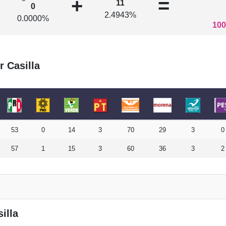
+
=
11
0
2.4943%
0.0000%
100
r Casilla
53
0
14
3
70
29
3
0
57
1
15
3
60
36
3
2
illa