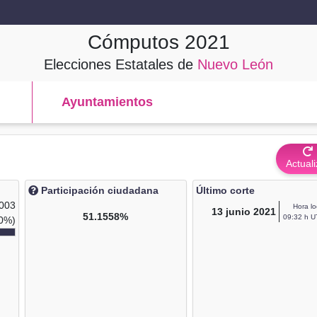
Cómputos
2021
Elecciones Estatales de
Nuevo León
Ayuntamientos
Actuali
Participación ciudadana
Último corte
,003
Hora lo
13
junio 2021
51.1558%
09:32 h U
0%)