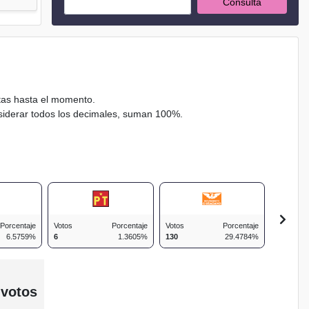
Consulta
ctas hasta el momento.
nsiderar todos los decimales, suman 100%.
Porcentaje
Votos
Porcentaje
Votos
Porcentaje
Votos
6.5759%
6
1.3605%
130
29.4784%
65
 votos