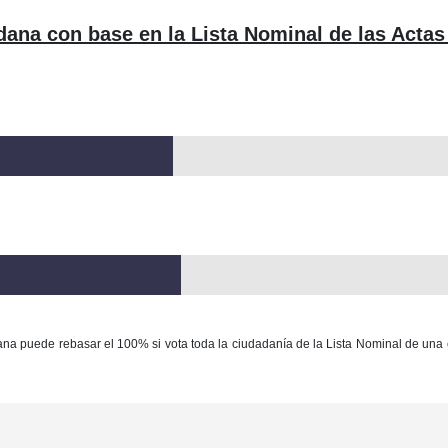
dana con base en la Lista Nominal de las Actas
ana puede rebasar el 100% si vota toda la ciudadanía de la Lista Nominal de una 
Con base en la Ley Federal del Derecho de Autor queda prohibida cualquier m
ación y/o destrucción de la información y/o contenido total o parcial de este sitio, 