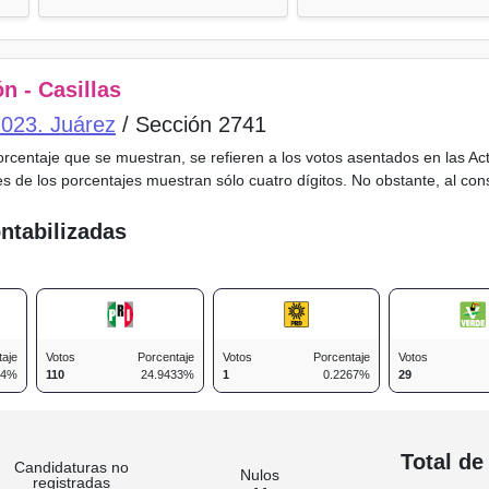
n - Casillas
o 023. Juárez
/ Sección 2741
porcentaje que se muestran, se refieren a los votos asentados en las A
es de los porcentajes muestran sólo cuatro dígitos. No obstante, al co
ntabilizadas
taje
Votos
Porcentaje
Votos
Porcentaje
Votos
24%
110
24.9433%
1
0.2267%
29
n
Total de
Candidaturas no
Nulos
registradas