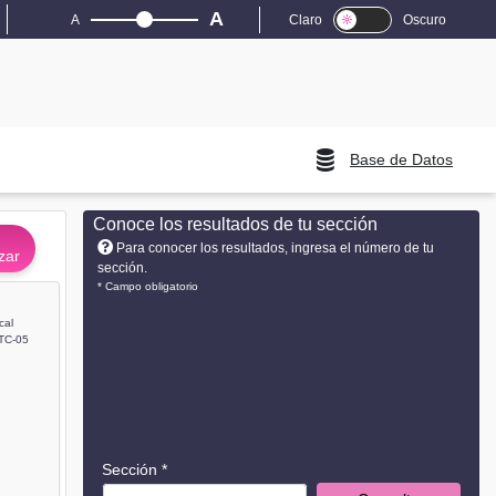
A
A
Claro
Oscuro
Base de Datos
Conoce los resultados de tu sección
Para conocer los resultados, ingresa el número de tu
zar
sección.
* Campo obligatorio
cal
TC-05
Sección *