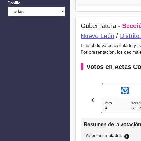
Casilla
Todas
Gubernatura -
Secció
Nuevo León
/
Distrit
El total de votos calculado y 
Por presentación, los decimal
Votos en Actas Co
Votos
Porcen
64
14.51
Resumen de la votació
Votos acumulados