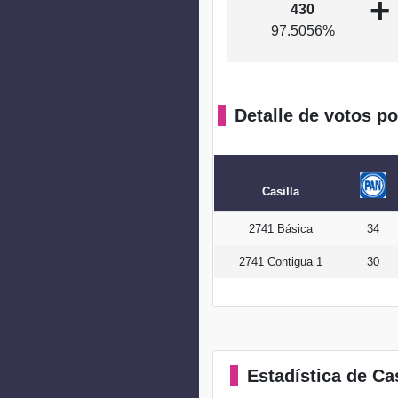
+
430
97.5056%
Detalle de votos po
Casilla
2741 Básica
34
2741 Contigua 1
30
Estadística
de Cas