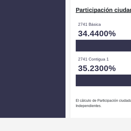
Participación ciuda
2741 Básica
34.4400%
2741 Contigua 1
35.2300%
El cálculo de Participación ciudad
Independientes.
La modific