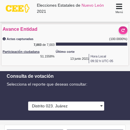
Elecciones Estatales de
Nuevo León
2021
Menú
Avance Entidad
Actas capturadas
(100.0000%)
7,003
de 7,003
Participación ciudadana
Último corte
51.1558%
Hora Local
13
junio 2021
09:32 h UTC-05
Consulta de votación
Selecciona el reporte que deseas consultar:
Distrito 023. Juárez