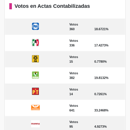
Votos en Actas Contabilizadas
Votos
360
18.6721%
Votos
336
17.4273%
Votos
15
0.7780%
Votos
382
19.8132%
Votos
14
0.7261%
Votos
641
33.2468%
Votos
95
4.9273%