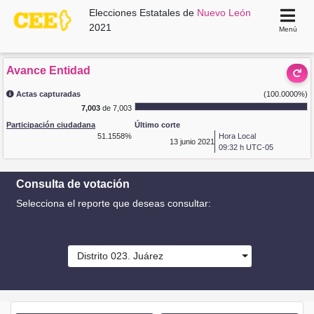
Elecciones Estatales de
Nuevo León
2021
Menú
Avance Entidad
Actas capturadas
(100.0000%)
7,003
de 7,003
Participación ciudadana
Último corte
51.1558%
Hora Local
13
junio 2021
09:32 h UTC-05
Consulta de votación
Selecciona el reporte que deseas consultar:
Distrito 023. Juárez