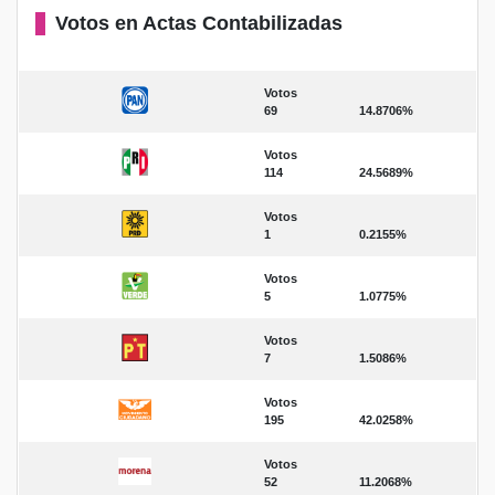
Votos en Actas Contabilizadas
Votos
69
14.8706%
Votos
114
24.5689%
Votos
1
0.2155%
Votos
5
1.0775%
Votos
7
1.5086%
Votos
195
42.0258%
Votos
52
11.2068%