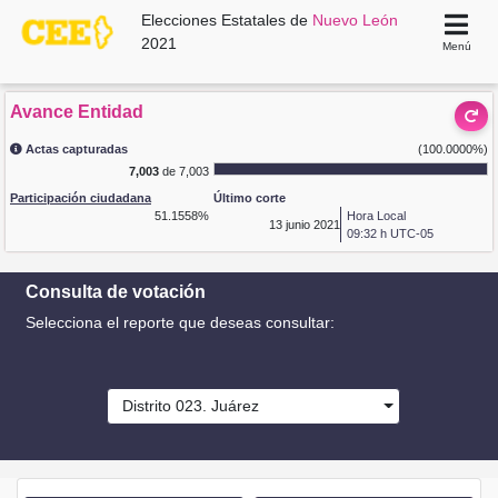
Elecciones Estatales de
Nuevo León
2021
Menú
Avance Entidad
Actas capturadas
(100.0000%)
7,003
de 7,003
Participación ciudadana
Último corte
51.1558%
Hora Local
13
junio 2021
09:32 h UTC-05
Consulta de votación
Selecciona el reporte que deseas consultar:
Distrito 023. Juárez