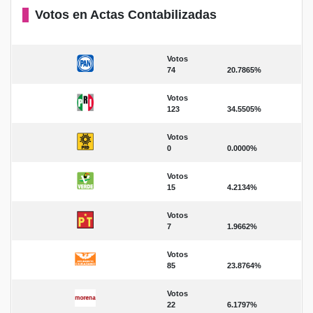
Votos en Actas Contabilizadas
Votos
74
20.7865%
Votos
123
34.5505%
Votos
0
0.0000%
Votos
15
4.2134%
Votos
7
1.9662%
Votos
85
23.8764%
Votos
22
6.1797%