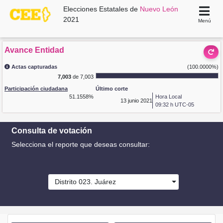
Elecciones Estatales de
Nuevo León
2021
Menú
Avance Entidad
Actas capturadas
(100.0000%)
7,003
de 7,003
Participación ciudadana
Último corte
51.1558%
Hora Local
13
junio 2021
09:32 h UTC-05
Consulta de votación
Selecciona el reporte que deseas consultar:
Distrito 023. Juárez