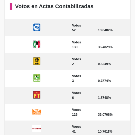
Votos en Actas Contabilizadas
Votos
52
13.6482%
Votos
139
36.4829%
Votos
2
0.5249%
Votos
3
0.7874%
Votos
6
1.5748%
Votos
126
33.0708%
Votos
41
10.7611%