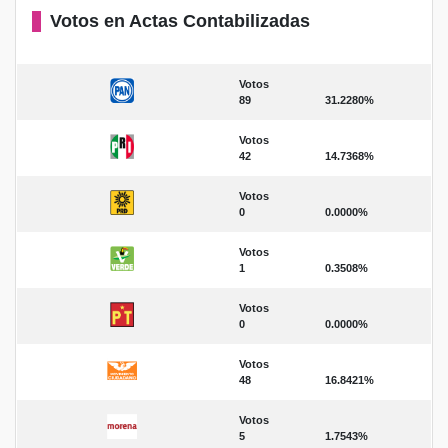
Votos en Actas Contabilizadas
Votos
89
31.2280%
Votos
42
14.7368%
Votos
0
0.0000%
Votos
1
0.3508%
Votos
0
0.0000%
Votos
48
16.8421%
Votos
5
1.7543%