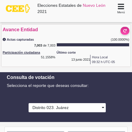
Elecciones Estatales de
Nuevo León
2021
Menú
Avance Entidad
Actas capturadas
(100.0000%)
7,003
de 7,003
Participación ciudadana
Último corte
51.1558%
Hora Local
13
junio 2021
09:32 h UTC-05
Consulta de votación
Selecciona el reporte que deseas consultar:
Distrito 023. Juárez