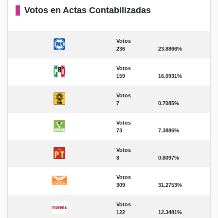
Votos en Actas Contabilizadas
Votos
236
23.8866%
Votos
159
16.0931%
Votos
7
0.7085%
Votos
73
7.3886%
Votos
8
0.8097%
Votos
309
31.2753%
Votos
122
12.3481%