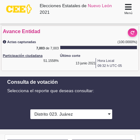
Elecciones Estatales de
Nuevo León
2021
Menú
Avance Entidad
Actas capturadas
(100.0000%)
7,003
de 7,003
Participación ciudadana
Último corte
51.1558%
Hora Local
13
junio 2021
09:32 h UTC-05
Consulta de votación
Selecciona el reporte que deseas consultar:
Distrito 023. Juárez