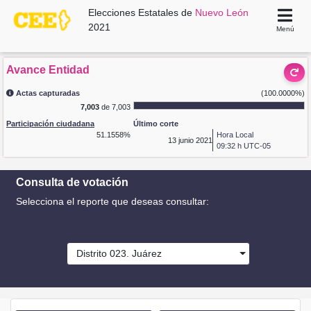
Elecciones Estatales de
Nuevo León
2021
Menú
Avance Entidad
Actas capturadas
(100.0000%)
7,003
de 7,003
Participación ciudadana
Último corte
51.1558%
Hora Local
13
junio 2021
09:32 h UTC-05
Consulta de votación
Selecciona el reporte que deseas consultar:
Distrito 023. Juárez