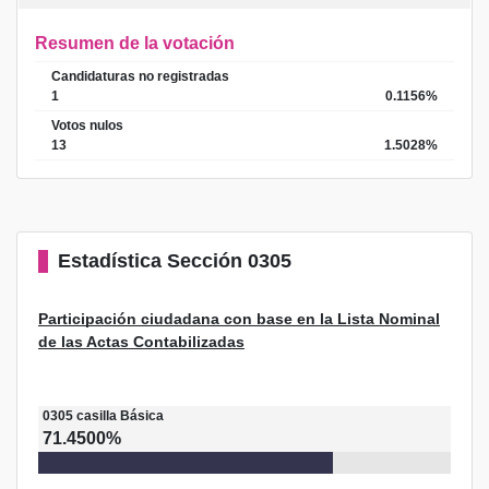
Resumen de la votación
Candidaturas no registradas
1
0.1156%
Votos nulos
13
1.5028%
Estadística
Sección 0305
Participación ciudadana con base en la Lista Nominal
de las Actas Contabilizadas
0305
casilla
Básica
71.4500%