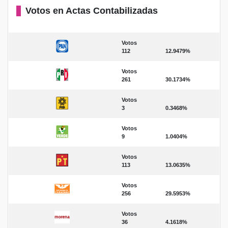
Votos en Actas Contabilizadas
Votos
112
12.9479%
Votos
261
30.1734%
Votos
3
0.3468%
Votos
9
1.0404%
Votos
113
13.0635%
Votos
256
29.5953%
Votos
36
4.1618%