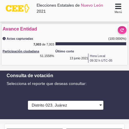
Elecciones Estatales de
Nuevo León
2021
Menú
Avance Entidad
Actas capturadas
(100.0000%)
7,003
de 7,003
Participación ciudadana
Último corte
51.1558%
Hora Local
13
junio 2021
09:32 h UTC-05
Consulta de votación
Selecciona el reporte que deseas consultar:
Distrito 023. Juárez