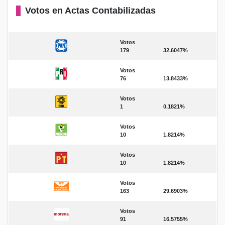
Votos en Actas Contabilizadas
Votos
179
32.6047%
Votos
76
13.8433%
Votos
1
0.1821%
Votos
10
1.8214%
Votos
10
1.8214%
Votos
163
29.6903%
Votos
91
16.5755%