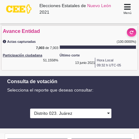
Elecciones Estatales de
Nuevo León
2021
Menú
Avance Entidad
Actas capturadas
(100.0000%)
7,003
de 7,003
Participación ciudadana
Último corte
51.1558%
Hora Local
13
junio 2021
09:32 h UTC-05
Consulta de votación
Selecciona el reporte que deseas consultar:
Distrito 023. Juárez