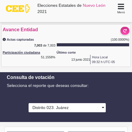
Elecciones Estatales de
Nuevo León
2021
Menú
Avance Entidad
Actas capturadas
(100.0000%)
7,003
de 7,003
Participación ciudadana
Último corte
51.1558%
Hora Local
13
junio 2021
09:32 h UTC-05
Consulta de votación
Selecciona el reporte que deseas consultar:
Distrito 023. Juárez