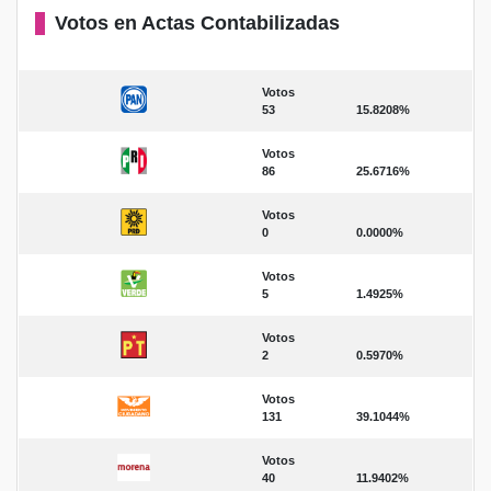
Votos en Actas Contabilizadas
Votos
53
15.8208%
Votos
86
25.6716%
Votos
0
0.0000%
Votos
5
1.4925%
Votos
2
0.5970%
Votos
131
39.1044%
Votos
40
11.9402%