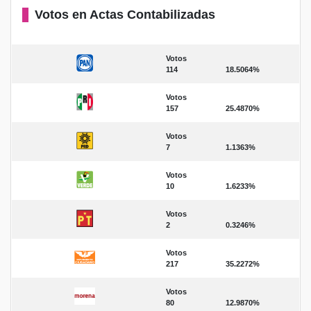
Votos en Actas Contabilizadas
Votos
114
18.5064%
Votos
157
25.4870%
Votos
7
1.1363%
Votos
10
1.6233%
Votos
2
0.3246%
Votos
217
35.2272%
Votos
80
12.9870%