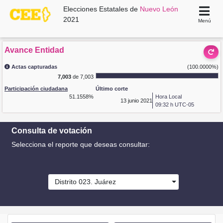
Elecciones Estatales de
Nuevo León
2021
Menú
Avance Entidad
Actas capturadas
(100.0000%)
7,003
de 7,003
Participación ciudadana
Último corte
51.1558%
Hora Local
13
junio 2021
09:32 h UTC-05
Consulta de votación
Selecciona el reporte que deseas consultar:
Distrito 023. Juárez