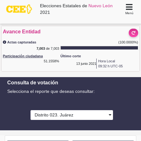
Elecciones Estatales de
Nuevo León
2021
Menú
Avance Entidad
Actas capturadas
(100.0000%)
7,003
de 7,003
Participación ciudadana
Último corte
51.1558%
Hora Local
13
junio 2021
09:32 h UTC-05
Consulta de votación
Selecciona el reporte que deseas consultar:
Distrito 023. Juárez