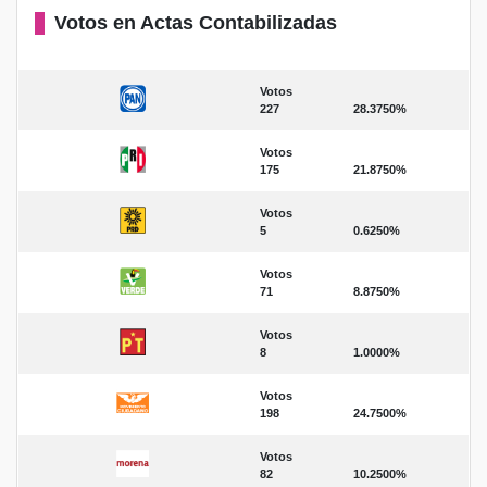
Votos en Actas Contabilizadas
Votos
227
28.3750%
Votos
175
21.8750%
Votos
5
0.6250%
Votos
71
8.8750%
Votos
8
1.0000%
Votos
198
24.7500%
Votos
82
10.2500%